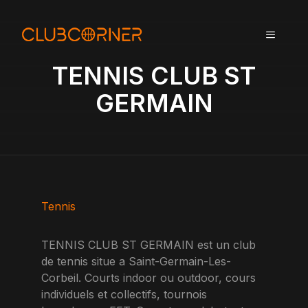
A
l
MENU
l
e
TENNIS CLUB ST
r
a
GERMAIN
u
c
o
n
t
e
n
Tennis
u
TENNIS CLUB ST GERMAIN est un club
de tennis situe a Saint-Germain-Les-
Corbeil. Courts indoor ou outdoor, cours
individuels et collectifs, tournois