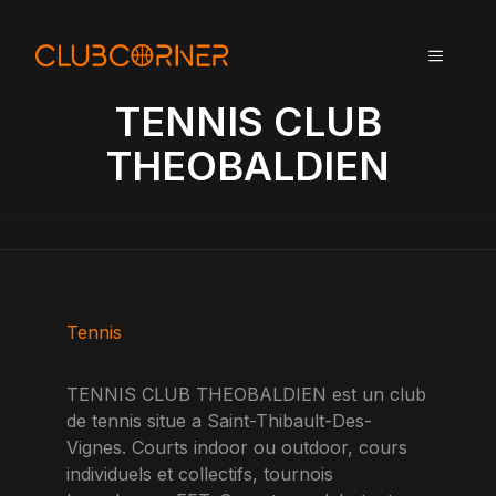
A
l
MENU
l
e
TENNIS CLUB
r
a
THEOBALDIEN
u
c
o
n
t
e
n
Tennis
u
TENNIS CLUB THEOBALDIEN est un club
de tennis situe a Saint-Thibault-Des-
Vignes. Courts indoor ou outdoor, cours
individuels et collectifs, tournois