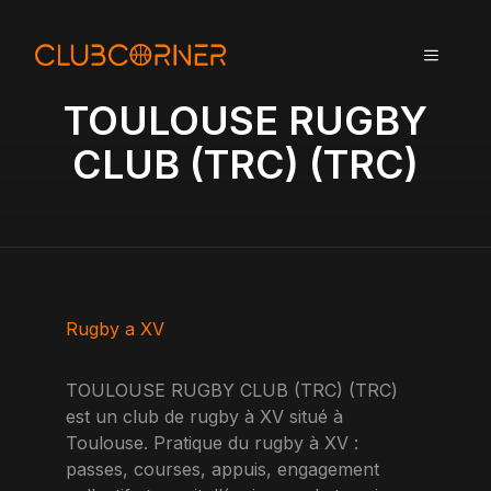
A
l
MENU
l
e
TOULOUSE RUGBY
r
a
CLUB (TRC) (TRC)
u
c
o
n
t
e
n
Rugby a XV
u
TOULOUSE RUGBY CLUB (TRC) (TRC)
est un club de rugby à XV situé à
Toulouse. Pratique du rugby à XV :
passes, courses, appuis, engagement