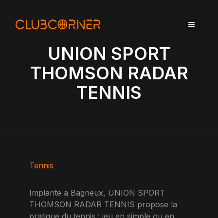
A
l
MENU
l
e
UNION SPORT
r
a
THOMSON RADAR
u
TENNIS
c
o
n
t
e
n
u
Tennis
Implante a Bagneux, UNION SPORT
THOMSON RADAR TENNIS propose la
pratique du tennis : jeu en simple ou en