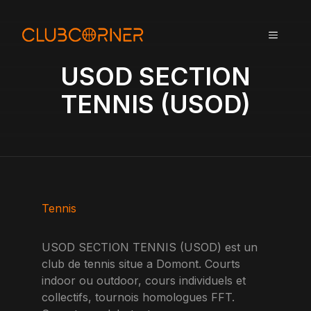
A
l
MENU
l
e
USOD SECTION
r
a
TENNIS (USOD)
u
c
o
n
t
e
n
Tennis
u
USOD SECTION TENNIS (USOD) est un
club de tennis situe a Domont. Courts
indoor ou outdoor, cours individuels et
collectifs, tournois homologues FFT.