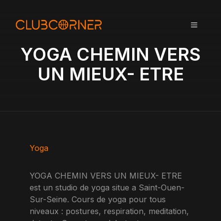
A
l
MENU
l
e
YOGA CHEMIN VERS
r
a
UN MIEUX- ETRE
u
c
o
n
t
e
n
Yoga
u
YOGA CHEMIN VERS UN MIEUX- ETRE
est un studio de yoga situe a Saint-Ouen-
Sur-Seine. Cours de yoga pour tous
niveaux : postures, respiration, meditation,