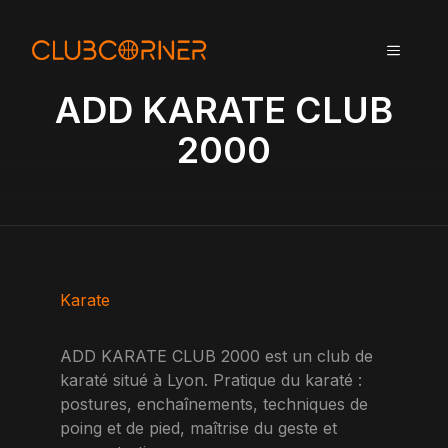
A
l
MENU
l
e
ADD KARATE CLUB
r
a
2000
u
c
o
n
t
e
n
Karate
u
ADD KARATE CLUB 2000 est un club de
karaté situé à Lyon. Pratique du karaté :
postures, enchaînements, techniques de
poing et de pied, maîtrise du geste et