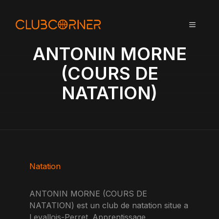
A
l
MENU
l
e
ANTONIN MORNE
r
a
(COURS DE
u
NATATION)
c
o
n
t
e
n
u
Natation
ANTONIN MORNE (COURS DE
NATATION) est un club de natation situe a
Levallois-Perret. Apprentissage,