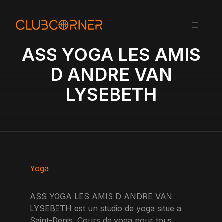
A
l
MENU
l
e
ASS YOGA LES AMIS
r
a
D ANDRE VAN
u
LYSEBETH
c
o
n
t
e
n
u
Yoga
ASS YOGA LES AMIS D ANDRE VAN
LYSEBETH est un studio de yoga situe a
Saint-Denis. Cours de yoga pour tous