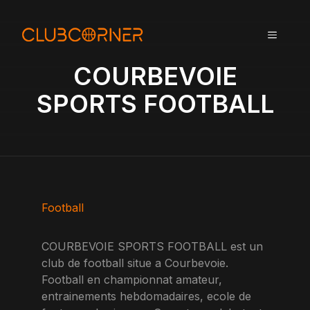
A
l
MENU
l
e
COURBEVOIE
r
a
SPORTS FOOTBALL
u
c
o
n
t
e
n
Football
u
COURBEVOIE SPORTS FOOTBALL est un
club de football situe a Courbevoie.
Football en championnat amateur,
entrainements hebdomadaires, ecole de