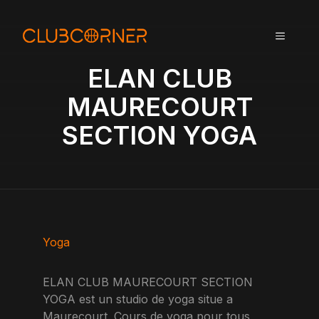
A
l
MENU
l
e
ELAN CLUB
r
a
MAURECOURT
u
SECTION YOGA
c
o
n
t
e
n
u
Yoga
ELAN CLUB MAURECOURT SECTION
YOGA est un studio de yoga situe a
Maurecourt. Cours de yoga pour tous