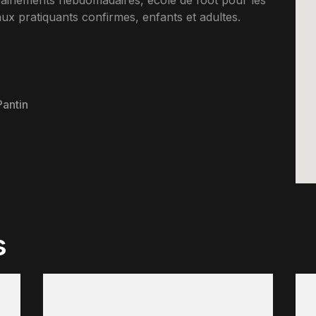
rainements hebdomadaires, ecole de foot pour les
x pratiquants confirmes, enfants et adultes.
Pantin
s