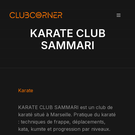
A
l
MENU
l
e
KARATE CLUB
r
a
SAMMARI
u
c
o
n
t
e
n
Karate
u
KARATE CLUB SAMMARI est un club de
karaté situé à Marseille. Pratique du karaté
: techniques de frappe, déplacements,
kata, kumite et progression par niveaux.