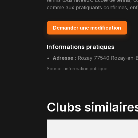
tennis tous niveaux. Ecole de tennis, c
comme aux pratiquants confirmes, enfa
Demander une modification
Informations pratiques
Adresse
:
Rozay 77540 Rozay-en-B
Source :
information publique
.
Clubs similaire