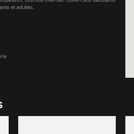
ompetition, tournois internes. Ouvert aux debutants
nts et adultes.
rie
s