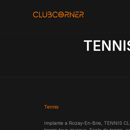
Aller
au
contenu
TENNI
Tennis
Implante a Rozay-En-Brie, TENNIS C