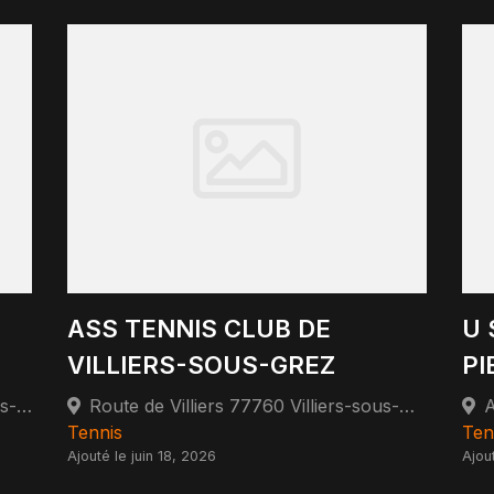
ASS TENNIS CLUB DE
U 
VILLIERS-SOUS-GREZ
PI
51 Rue Désiré Thoison 77130 Cannes-Écluse
Route de Villiers 77760 Villiers-sous-Grez
Tennis
Ten
Ajouté le juin 18, 2026
Ajou