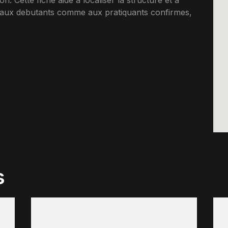
n. Cette fiche aide a localiser la structure et a
t aux debutants comme aux pratiquants confirmes,
s