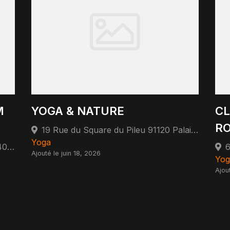
M
YOGA & NATURE
CL
RO
19 Rue du Square du Pileu 91120 Palaiseau
Yoga
113 Avenue du Général Leclerc 92340 Bourg-la-Reine
6
Ajouté le juin 18, 2026
Yog
Ajou