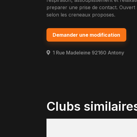
respiration, assouplissement et relaxatio
preparer une prise de contact. Ouver
selon les creneaux proposes.
Demander une modification
1 Rue Madeleine 92160 Antony
Clubs similaire